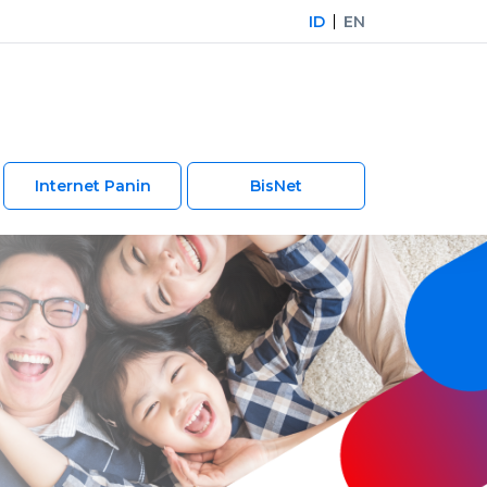
ID
EN
Internet Panin
BisNet