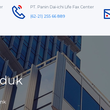
er
PT. Panin Dai-ichi Life Fax Center
(62-21) 255 66 889
oduk
ank