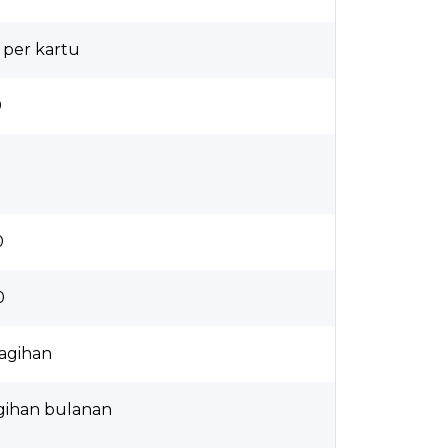
 per kartu
0
0
0
 tagihan
agihan bulanan