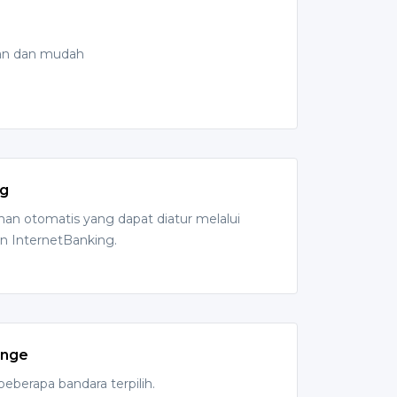
man dan mudah
ng
han otomatis yang dapat diatur melalui
an InternetBanking.
unge
 beberapa bandara terpilih.