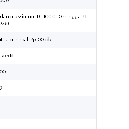
100%
0 dan maksimum Rp100.000 (hingga 31
026)
atau minimal Rp100 ribu
kredit
000
0