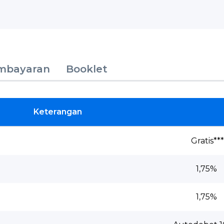
mbayaran
Booklet
Keterangan
Gratis***
1,75%
1,75%