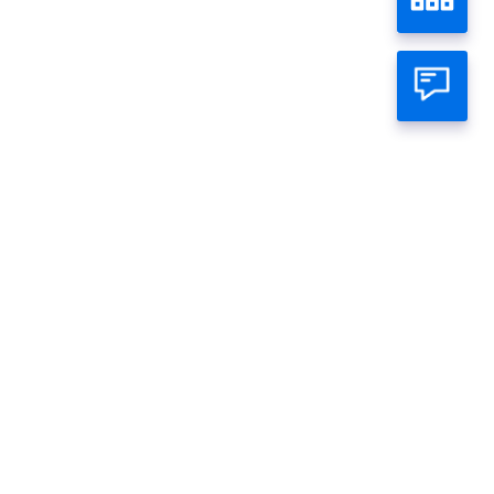
atsapp Official
ambar
Gambar