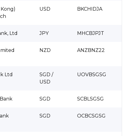
 Kong)
USD
BKCHIDJA
nch
nk, Ltd
JPY
MHCBJPJT
imited
NZD
ANZBNZ22
k Ltd
SGD /
UOVBSGSG
USD
 Bank
SGD
SCBLSGSG
Bank
SGD
OCBCSGSG