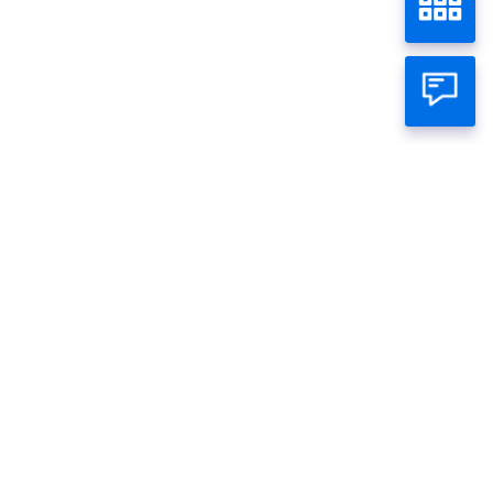
My Goal
Beranda
Produk Simpanan
Perseorangan
Bisnis
Tentang Panin
Call Panin