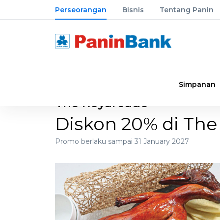
Perseorangan
Bisnis
Tentang Panin
Simpanan
The Royal Jade
Diskon 20% di The
Promo berlaku sampai 31 January 2027