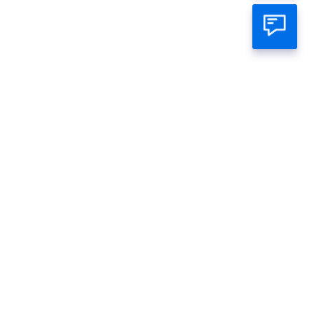
atsapp Official
ambar
Gambar