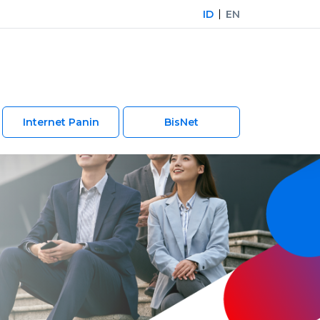
ID
EN
Internet Panin
BisNet