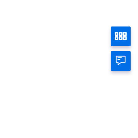
atsapp Official
ambar
Gambar