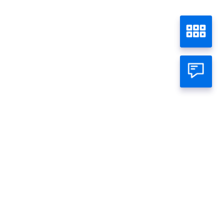
atsapp Official
ambar
Gambar