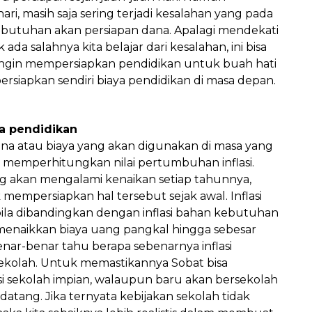
ri, masih saja sering terjadi kesalahan yang pada
butuhan akan persiapan dana. Apalagi mendekati
 ada salahnya kita belajar dari kesalahan, ini bisa
g ingin mempersiapkan pendidikan untuk buah hati
rsiapkan sendiri biaya pendidikan di masa depan.
Pages link copied to clipboard
a pendidikan
a atau biaya yang akan digunakan di masa yang
k memperhitungkan nilai pertumbuhan inflasi.
g akan mengalami kenaikan setiap tahunnya,
mempersiapkan hal tersebut sejak awal. Inflasi
pabila dibandingkan dengan inflasi bahan kebutuhan
menaikkan biaya uang pangkal hingga sebesar
nar-benar tahu berapa sebenarnya inflasi
sekolah. Untuk memastikannya Sobat bisa
si sekolah impian, walaupun baru akan bersekolah
atang. Jika ternyata kebijakan sekolah tidak