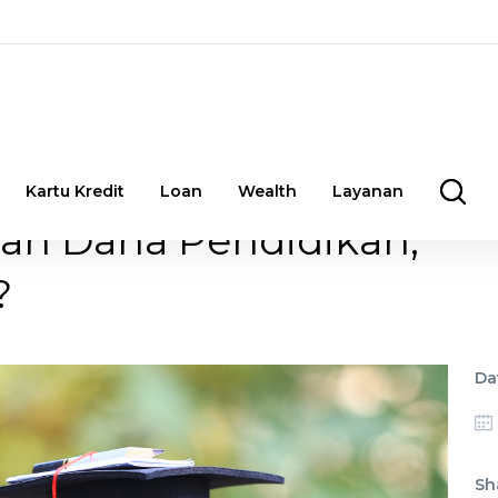
Kartu Kredit
Loan
Wealth
Layanan
an Dana Pendidikan,
?
Da
Sh