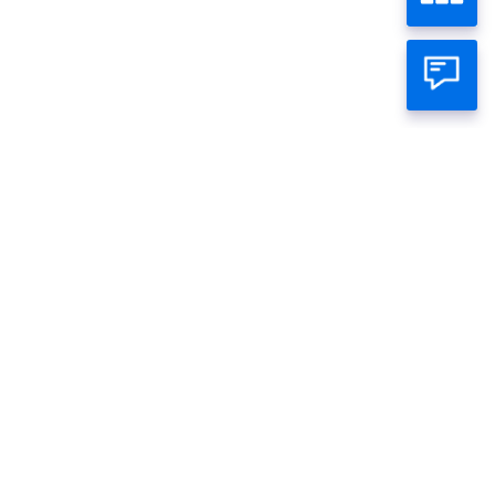
Cek Status Rekeningmu
Beranda
Perseorangan
Bisnis
Tentang Panin
Call Panin