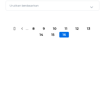
Urutkan berdasarkan
…
8
9
10
11
12
13
14
15
16